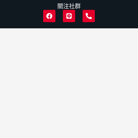
關注社群
F
L
P
a
i
h
c
n
o
e
e
n
b
e
o
-
o
a
k
l
t