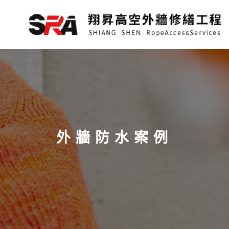
跳
至
主
要
內
容
外牆防水案例