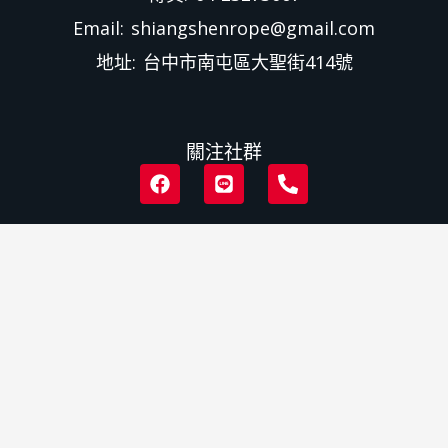
Email: shiangshenrope@gmail.com
地址: 台中市南屯區大聖街414號
關注社群
F
L
P
a
i
h
c
n
o
e
e
n
b
e
o
-
o
a
k
l
t