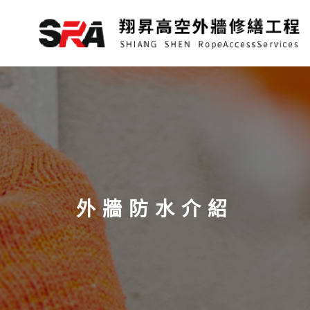
跳
外牆防水介紹
至
主
要
內
容
外牆防水介紹​