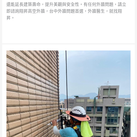
還能延長建築壽命，提升美觀與安全性。有任何外牆問題，請立
即諮詢翔昇高空外牆，台中外牆問題首選，外牆醫生，就找翔
昇。
閱讀全文 »
大
樓
外
牆
防
水
必
知
技
巧！
全
面
解