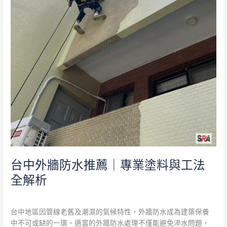
料
與
工
法
全
解
析
台中外牆防水推薦｜專業塗料與工法
全解析
發佈留言
/
外牆防水
/
admin
台中地區因管線老舊及潮濕的氣候特性，外牆防水成為建築保養
中不可或缺的一環。適當的外牆防水處理不僅能避免滲水問題，