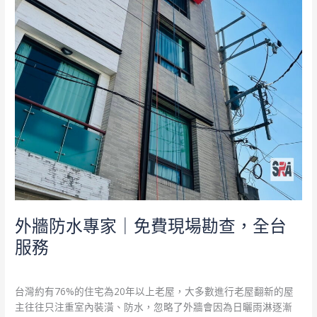
查，
全
台
服
務
外牆防水專家｜免費現場勘查，全台
服務
外牆防水
/
admin
台灣約有76%的住宅為20年以上老屋，大多數進行老屋翻新的屋
主往往只注重室內裝潢、防水，忽略了外牆會因為日曬雨淋逐漸