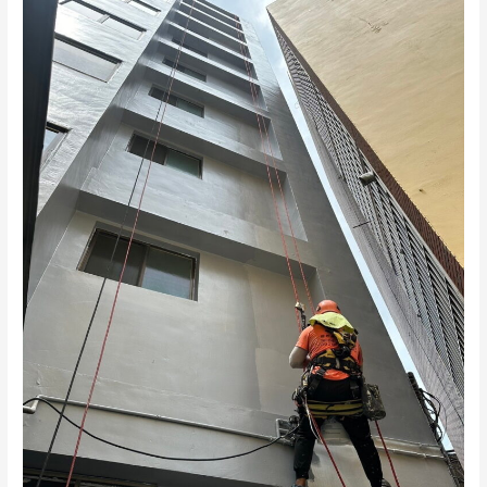
外
牆
防
水
塗
料
與
防
水
漆
的
選
擇
｜
打
造
長
效
防
護
的