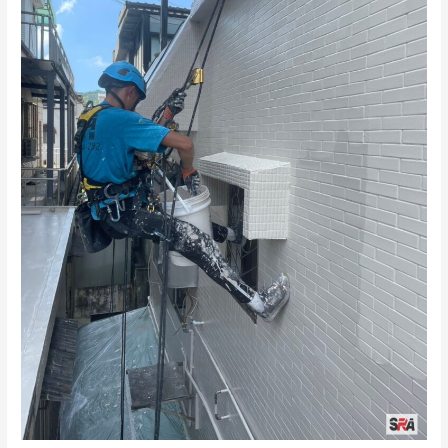
防
水
工
法
｜
抓
漏
問
題
全
面
解
決
方
案、
外
牆
防
水
推