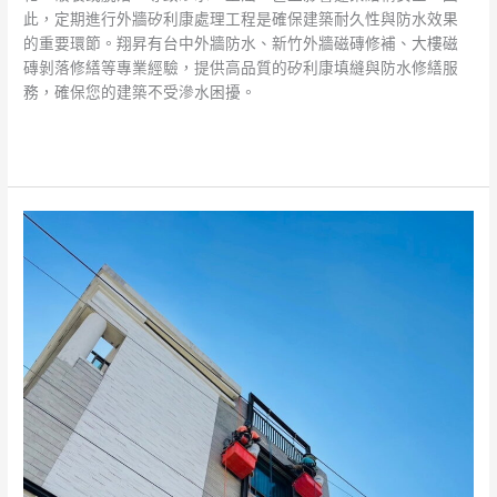
此，定期進行外牆矽利康處理工程是確保建築耐久性與防水效果
的重要環節。翔昇有台中外牆防水、新竹外牆磁磚修補、大樓磁
磚剝落修繕等專業經驗，提供高品質的矽利康填縫與防水修繕服
務，確保您的建築不受滲水困擾。
閱讀全文 »
外
牆
防
水
專
家
｜
免
費
現
場
勘