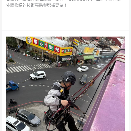
外牆修繕的技術亮點與選擇要訣！
閱讀全文 »
台
中
外
牆
修
繕
與
防
水
工
程
全
攻
略：
蜘