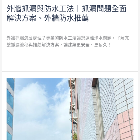
薦
外牆抓漏與防水工法｜抓漏問題全面
解決方案、外牆防水推薦
外牆防水
/
admin
外牆抓漏怎麼處理？專業的防水工法讓您遠離滲水問題，了解完
整抓漏流程與推薦解決方案，讓建築更安全、更耐久！
閱讀全文 »
老
屋
外
牆
翻
新
與
外
牆