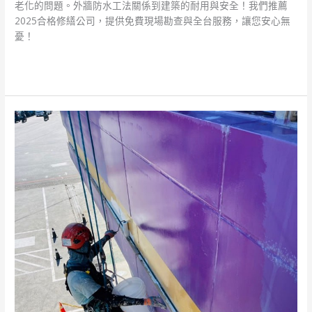
老化的問題。外牆防水工法關係到建築的耐用與安全！我們推薦
2025合格修繕公司，提供免費現場勘查與全台服務，讓您安心無
憂！
閱讀全文 »
台
中
高
空
外
牆
修
繕
專
家
指
南：
蜘