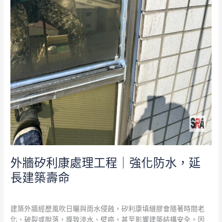
化
防
水，
延
長
建
築
壽
命
外牆矽利康處理工程｜強化防水，延
長建築壽命
外牆防水
/
admin
建築外牆經歷風吹日曬與雨水侵蝕，矽利康填縫膠會隨著時間老
化、破裂或脫落，導致滲水、壁癌，甚至影響建築結構安全。因