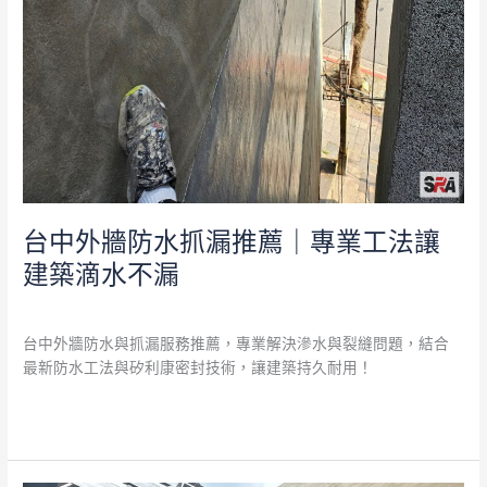
建
築
滴
水
不
漏
台中外牆防水抓漏推薦｜專業工法讓
建築滴水不漏
外牆防水
/
admin
台中外牆防水與抓漏服務推薦，專業解決滲水與裂縫問題，結合
最新防水工法與矽利康密封技術，讓建築持久耐用！
閱讀全文 »