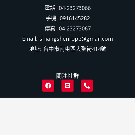
電話: 04-23273066
手機: 0916145282
傳真: 04-23273067
Email: shiangshenrope@gmail.com
地址: 台中市南屯區大聖街414號
關注社群
F
L
P
a
i
h
c
n
o
e
e
n
b
e
o
-
o
a
k
l
t