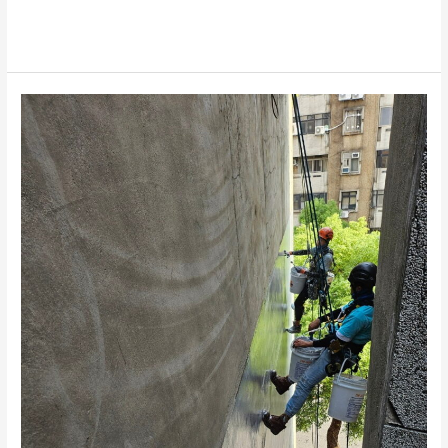
閱讀全文 »
台
中
外
牆
防
水
抓
漏
推
薦
｜
專
業
工
法
讓