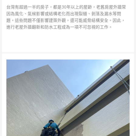
台灣有超過一半的房子，都是30年以上的屋齡，老舊房屋外牆常
因為風化、氣候影響或結構老化而出現裂縫、剝落及漏水等問
題。這些問題不僅影響建築外觀，還可能威脅結構安全。因此，
進行老屋外牆翻新和防水工程成為一項不可忽視的工作。
閱讀全文 »
台
中
外
牆
防
水
推
薦
｜
專
業
塗