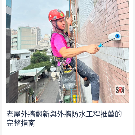
防
水
工
程
推
薦
的
完
整
指
南
老屋外牆翻新與外牆防水工程推薦的
完整指南
外牆防水
/
admin