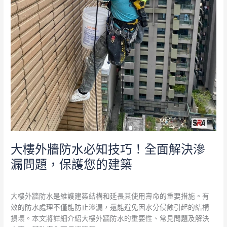
決
滲
漏
問
題，
保
護
您
的
建
築
大樓外牆防水必知技巧！全面解決滲
漏問題，保護您的建築
外牆防水
/
admin
大樓外牆防水是維護建築結構和延長其使用壽命的重要措施。有
效的防水處理不僅能防止滲漏，還能避免因水分侵蝕引起的結構
損壞。本文將詳細介紹大樓外牆防水的重要性、常見問題及解決