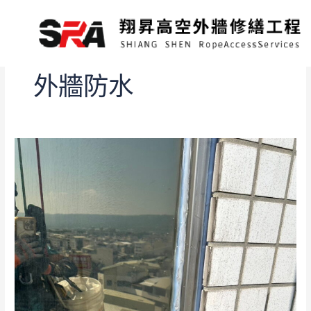
跳
至
主
要
內
外牆防水
容
外
牆
矽
利
康
處
理
工
程
｜
強