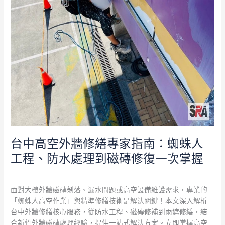
蛛
人
工
程、
防
水
處
理
到
磁
磚
修
復
台中高空外牆修繕專家指南：蜘蛛人
一
工程、防水處理到磁磚修復一次掌握
次
掌
外牆防水
/
admin
握
面對大樓外牆磁磚剝落、漏水問題或高空設備維護需求，專業的
「蜘蛛人高空作業」與精準修繕技術是解決關鍵！本文深入解析
台中外牆修繕核心服務，從防水工程、磁磚修補到雨遮修繕，結
合新竹外牆磁磚處理經驗，提供一站式解決方案。立即掌握高空