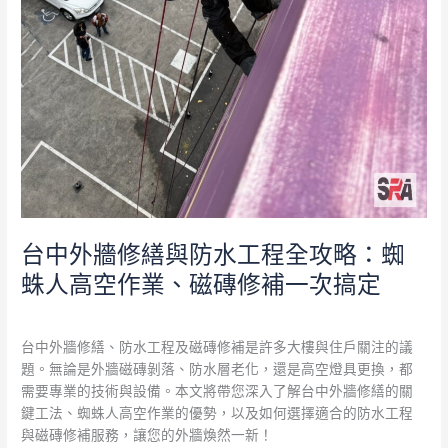
蛛
人
高
空
作
業、
磁
磚
修
補
一
台中外牆修繕與防水工程全攻略：蜘
次
蛛人高空作業、磁磚修補一次搞定
搞
定
外牆修繕
,
外牆防水
/
admin
台中外牆修繕、防水工程及磁磚修補是許多大樓與住戶關注的議
題。無論是外牆磁磚剝落、防水層老化，還是高空燈具更換，都
需要專業的技術與設備。本文將帶您深入了解台中外牆修繕的關
鍵工法、蜘蛛人高空作業的優勢，以及如何選擇適合的防水工程
與磁磚修補服務，讓您的外牆煥然一新！