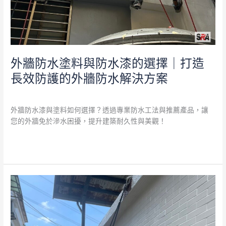
外
牆
防
水
解
外牆防水塗料與防水漆的選擇｜打造
決
長效防護的外牆防水解決方案
方
案
外牆防水
/
admin
外牆防水漆與塗料如何選擇？透過專業防水工法與推薦產品，讓
您的外牆免於滲水困擾，提升建築耐久性與美觀！
閱讀全文 »
外
牆
抓
漏
與