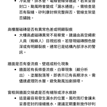
冷氣管、排水管、電線管線穿牆處，若未妥善
封口，颱風時會變成「漏水通道」。需檢查是
否有裂縫、矽利康封條完整與否、管線支架是
否鏽蝕。
高樓層磁磚是否有異常色差或明顯裂痕
大樓高處磁磚異常不易察覺，建議由高空繩索
人員（蜘蛛人）目視巡檢。若發現磁磚顏色變
深或有明顯裂痕，通常已是結構內部滲水的警
訊。
牆面是否有垂流痕、壁癌或粉化現象
牆面若有長條垂流痕、白華現象（鹼分析
出）、塗層脫落等，即表示已有長期滲水，需
儘速處理防水層，避免颱風加劇損壞。
窗框與牆面交接處是否有縫隙或滲水痕跡
這是最容易發生漏水的位置。風吹雨打會讓未
妥善密封的接縫進水，建議定期重新施作矽利