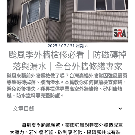
2025 / 07 / 31 星期四
颱風季外牆檢修必看｜防磁磚掉
落與漏水｜全台外牆修繕專家
颱風來襲前外牆巡檢做了嗎？台灣高樓外牆常因強風豪雨
導致磁磚掉落、牆面滲水。本篇教你如何提前檢查修繕，
避免災後損失，翔昇提供專業高空外牆維修、矽利康填
縫、防水塗料等完整防護。
文章目錄
每到夏季颱風頻繁，豪雨強風對建築外牆造成巨
大壓力。若外牆老舊、矽利康老化、磁磚膨共或有裂