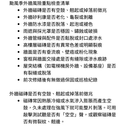
颱風季外牆風險重點檢查清單
外牆磁磚是否有空鼓、翹起或掉落前徵兆
外牆矽利康是否老化、龜裂或剝離
外牆防水漆是否脫落、起泡或褪色
雨遮與採光罩是否穩固、鏽蝕或破損
外牆管線與配件是否鬆脫或封口處滲水
高樓層磁磚是否有異常色差或明顯裂痕
牆面是否有垂流痕、壁癌或粉化現象
窗框與牆面交接處是否有縫隙或滲水痕跡
屋突結構（如電梯機房外牆、設備基座）是否
有裂縫或脫落
前次修繕後有無做過保固或巡檢紀錄
外牆磁磚是否有空鼓、翹起或掉落前徵兆
磁磚常因熱脹冷縮或水氣滲入膨脹而產生空
鼓，久未處理在強風下就可能整片剝落。可用
敲擊測試聽是否有「空空」聲，或觀察磁磚是
否有微裂紋、翹邊。