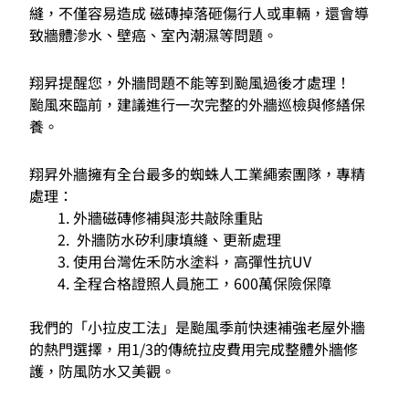
縫，不僅容易造成 磁磚掉落砸傷行人或車輛，還會導
致牆體滲水、壁癌、室內潮濕等問題。
翔昇提醒您，外牆問題不能等到颱風過後才處理！
颱風來臨前，建議進行一次完整的外牆巡檢與修繕保
養。
翔昇外牆擁有全台最多的蜘蛛人工業繩索團隊，專精
處理：
外牆磁磚修補與澎共敲除重貼
外牆防水矽利康填縫、更新處理
使用台灣佐禾防水塗料，高彈性抗UV
全程合格證照人員施工，600萬保險保障
我們的「小拉皮工法」是颱風季前快速補強老屋外牆
的熱門選擇，用1/3的傳統拉皮費用完成整體外牆修
護，防風防水又美觀。