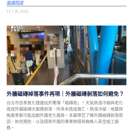
繼續閱讀
15 1 月, 2026
外牆磁磚掉落事件再現｜外牆磁磚剝落如何避免？
台北市忠孝敦化捷運站外驚傳「磁磚雨」！天氣熱漲冷縮與老化
造成外牆磁磚大面積剝落，所幸未造成傷亡。熱漲冷縮、地震與
颱風季都可能加劇外牆老化風險。本篇帶您了解外牆磁磚剝落原
因、如何預防、以及翔昇外牆的專業修繕與蜘蛛人高空施工服
務。