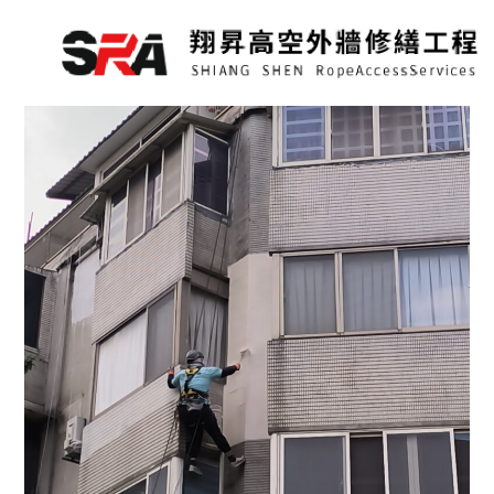
跳
至
主
要
內
容