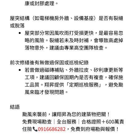
康或封膠處理。
屋突結構（如電梯機房外牆、設備基座）是否有裂縫
或脫落
屋突部分常因風吹雨打受損更快，是最容易忽
略的風險。裂縫若未及時封補，會導致高處掉
落物意外，建議由專業高空團隊檢查。
前次修繕後有無做過保固或巡檢紀錄
若曾做過磁磚補貼、外牆拉皮、矽利康更新等
工項，建議回顧保固期內是否有複查，確保施
工品質。翔昇提供「定期巡檢服務」，避免颱
風來臨才發現問題。
結語
颱風來襲前，讓翔昇為您的建築物把關！
免費現場勘查｜全台服務｜合格證照＋600萬責
任險
0916686282
，免費到府場勘與報價！