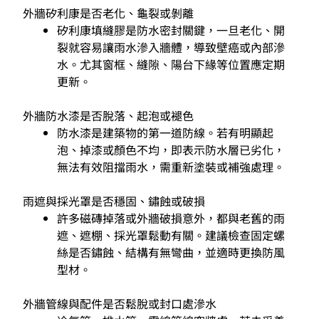
外牆矽利康是否老化、龜裂或剝離
矽利康填縫膠是防水密封關鍵，一旦老化、開
裂就容易讓雨水滲入牆體，導致壁癌或內部滲
水。尤其窗框、縫隙、陽台下緣等位置應定期
更新。
外牆防水漆是否脫落、起泡或褪色
防水漆是建築物的第一道防線。若有明顯起
泡、掉漆或顏色不均，即表示防水層已劣化，
無法有效阻擋雨水，需重新塗裝或補強處理。
雨遮與採光罩是否穩固、鏽蝕或破損
許多磁磚掉落或外牆破損意外，都與老舊的雨
遮、遮棚、採光罩鬆動有關。建議檢查固定螺
絲是否鏽蝕、結構有無彎曲，並適時更換防風
型材。
外牆管線與配件是否鬆脫或封口處滲水