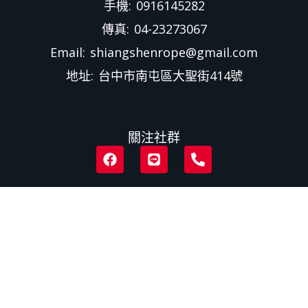
手機: 0916145282
傳真: 04-23273067
Email: shiangshenrope@gmail.com
地址: 台中市南屯區大聖街414號
關注社群
F
L
P
a
i
h
c
n
o
e
e
n
b
e
o
-
o
a
k
l
t