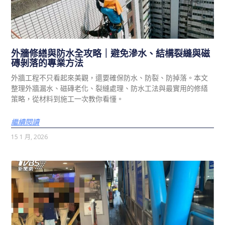
外牆修繕與防水全攻略｜避免滲水、結構裂縫與磁
磚剝落的專業方法
外牆工程不只看起來美觀，還要確保防水、防裂、防掉落。本文
整理外牆漏水、磁磚老化、裂縫處理、防水工法與最實用的修繕
策略，從材料到施工一次教你看懂。
繼續閱讀
15 1 月, 2026