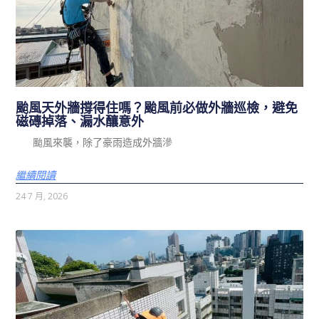
颱風天外牆撐得住嗎？颱風前必做外牆巡檢，避免
磁磚掉落、漏水釀意外
颱風來襲，除了豪雨造成外牆滲
繼續閱讀
24 7 月, 2026