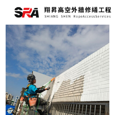
跳
至
主
要
內
容