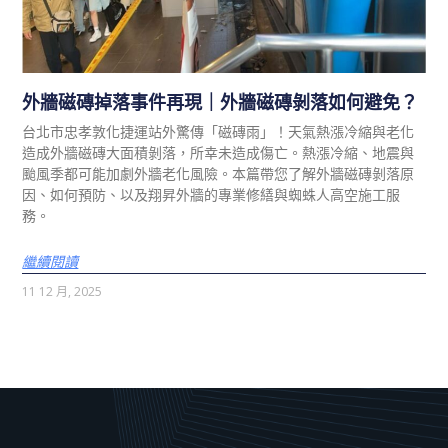
外牆磁磚掉落事件再現｜外牆磁磚剝落如何避免？
台北市忠孝敦化捷運站外驚傳「磁磚雨」！天氣熱漲冷縮與老化
造成外牆磁磚大面積剝落，所幸未造成傷亡。熱漲冷縮、地震與
颱風季都可能加劇外牆老化風險。本篇帶您了解外牆磁磚剝落原
因、如何預防、以及翔昇外牆的專業修繕與蜘蛛人高空施工服
務。
繼續閱讀
11 12 月, 2025