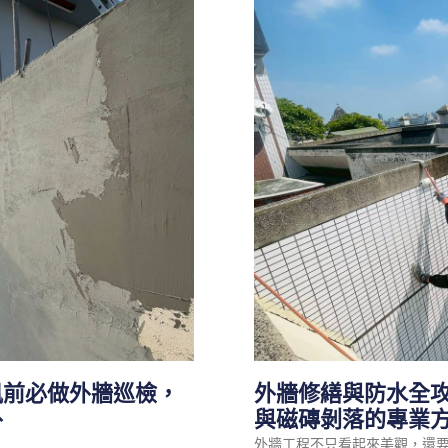
風前必做外牆巡檢，
外牆修繕與防水全
外
與磁磚剝落的專業
外牆工程不只看起來美觀，還