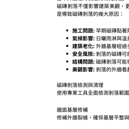
磁磚剝落不僅影響建築美觀，
是導致磁磚剝落的幾大原因：
施工問題:
早期磁磚黏著
氣候影響:
日曬雨淋與溫
建築老化:
外牆基層經過
安全風險:
剝落的磁磚可
結構問題:
磁磚剝落可能
美觀影響:
剝落的外牆看
磁磚剝落檢測與清理
使用專業工具全面檢測剝落範
牆面基層修補
修補外牆裂縫，確保基層平整