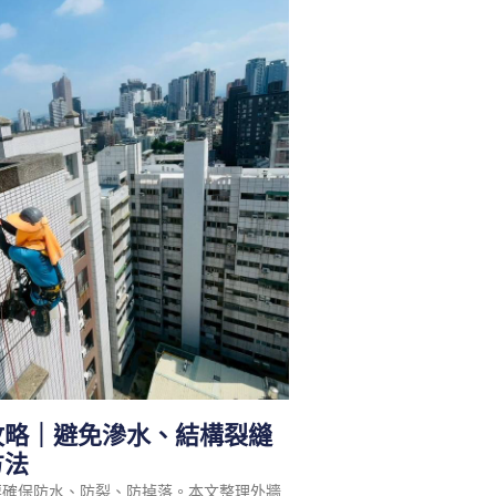
攻略｜避免滲水、結構裂縫
方法
要確保防水、防裂、防掉落。本文整理外牆