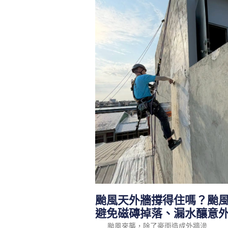
颱風天外牆撐得住嗎？颱
避免磁磚掉落、漏水釀意
颱風來襲，除了豪雨造成外牆滲