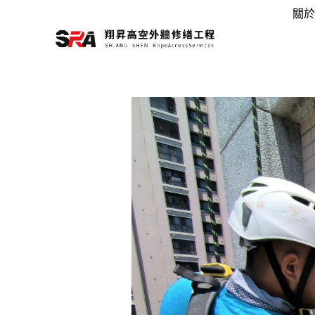
跳
關於
至
主
要
內
容