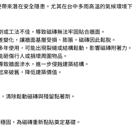
更帶來潛在安全隱患。尤其在台中多雨高溫的氣候環境下
劑或工法不佳，導致磁磚無法牢固貼合牆面。
差變化，讓牆面基層受損、膨脹，磁磚因此鬆脫。
多年使用，可能出現裂縫或結構鬆動，影響磁磚附著
能砸傷行人或損壞周圍物品。
導致牆面滲水，進一步侵蝕建築結構。
起來破舊，降低建築價值。
圍，清除鬆動磁磚與殘留黏著劑。
與穩固，為磁磚重新黏貼奠定基礎。