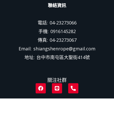
聯絡資訊
電話: 04-23273066
手機: 0916145282
傳真: 04-23273067
Email: shiangshenrope@gmail.com
地址: 台中市南屯區大聖街414號
關注社群
F
L
P
a
i
h
c
n
o
e
e
n
b
e
o
-