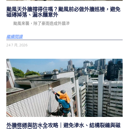
颱風天外牆撐得住嗎？颱風前必做外牆巡檢，避免
磁磚掉落、漏水釀意外
颱風來襲，除了豪雨造成外牆滲
繼續閱讀
24 7 月, 2026
外牆修繕與防水全攻略｜避免滲水、結構裂縫與磁