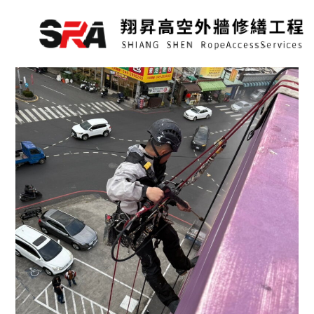
跳
至
主
要
內
容