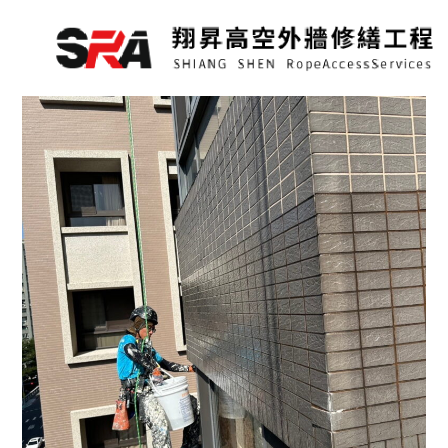
跳
至
主
要
內
容