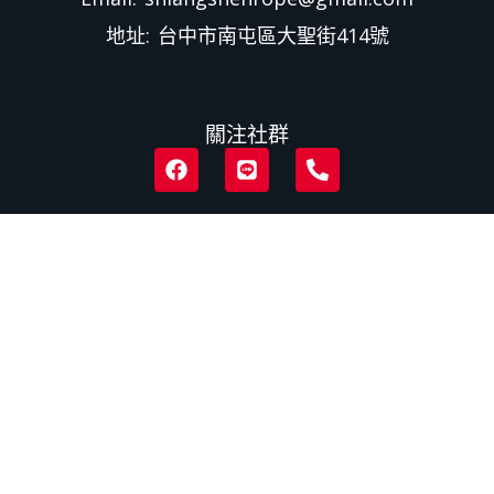
地址: 台中市南屯區大聖街414號
關注社群
F
L
P
a
i
h
c
n
o
e
e
n
b
e
o
-
o
a
k
l
t