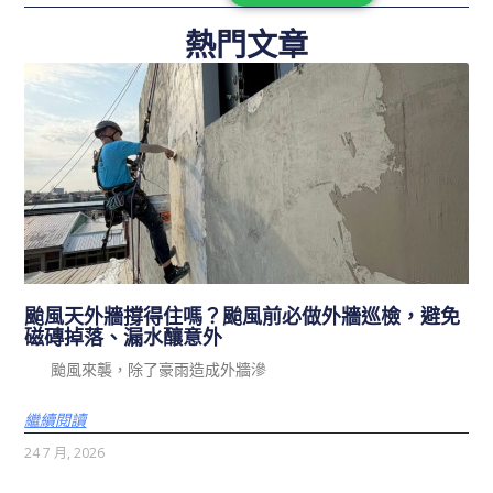
熱門文章
颱風天外牆撐得住嗎？颱風前必做外牆巡檢，避免
磁磚掉落、漏水釀意外
颱風來襲，除了豪雨造成外牆滲
繼續閱讀
24 7 月, 2026