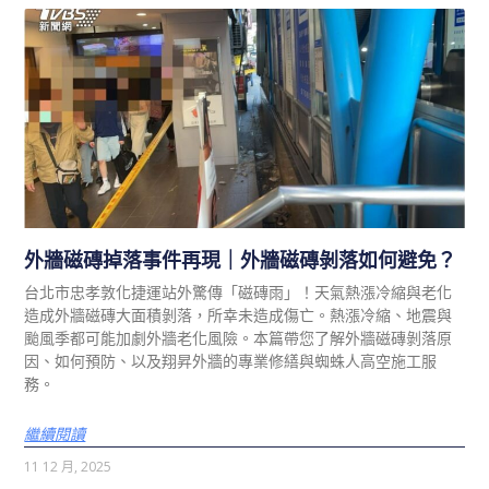
外牆磁磚掉落事件再現｜外牆磁磚剝落如何避免？
台北市忠孝敦化捷運站外驚傳「磁磚雨」！天氣熱漲冷縮與老化
造成外牆磁磚大面積剝落，所幸未造成傷亡。熱漲冷縮、地震與
颱風季都可能加劇外牆老化風險。本篇帶您了解外牆磁磚剝落原
因、如何預防、以及翔昇外牆的專業修繕與蜘蛛人高空施工服
務。
繼續閱讀
11 12 月, 2025